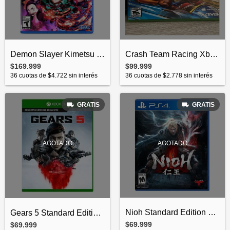
Demon Slayer Kimetsu No Yaiba The Hinoka...
Crash Team Racing Xbox One Usado
$169.999
$99.999
36
cuotas de
$4.722
sin interés
36
cuotas de
$2.778
sin interés
GRATIS
GRATIS
AGOTADO
AGOTADO
Nioh Standard Edition PS4 Físico
Gears 5 Standard Edition Xbox One Físico
$69.999
$69.999