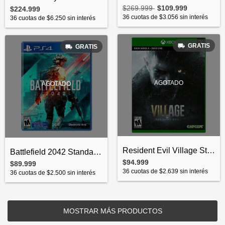
$269.999
$109.999
$224.999
36
cuotas de
$3.056
sin interés
36
cuotas de
$6.250
sin interés
GRATIS
GRATIS
AGOTADO
AGOTADO
Resident Evil Village Standard Edition X...
Battlefield 2042 Standard Edition PS4 Fí...
$94.999
$89.999
36
cuotas de
$2.639
sin interés
36
cuotas de
$2.500
sin interés
MOSTRAR MÁS PRODUCTOS