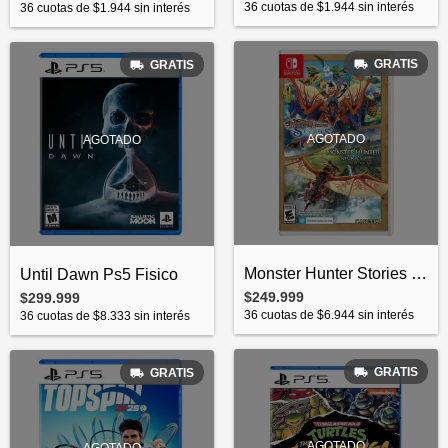
36
cuotas de
$1.944
sin interés
36
cuotas de
$1.944
sin interés
GRATIS
GRATIS
AGOTADO
AGOTADO
Monster Hunter Stories Collection Ninten...
Until Dawn Ps5 Fisico
$249.999
$299.999
36
cuotas de
$6.944
sin interés
36
cuotas de
$8.333
sin interés
GRATIS
GRATIS
AGOTADO
AGOTADO