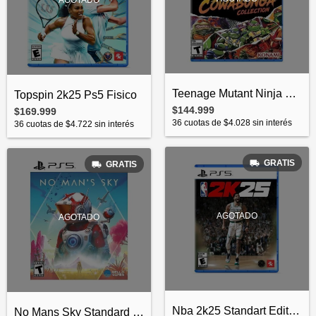
Teenage Mutant Ninja Turtles Cowabunga C...
Topspin 2k25 Ps5 Fisico
$144.999
$169.999
36
cuotas de
$4.028
sin interés
36
cuotas de
$4.722
sin interés
GRATIS
GRATIS
AGOTADO
AGOTADO
Nba 2k25 Standart Edition PS5 Físico
No Mans Sky Standard Edition PS5 Físico