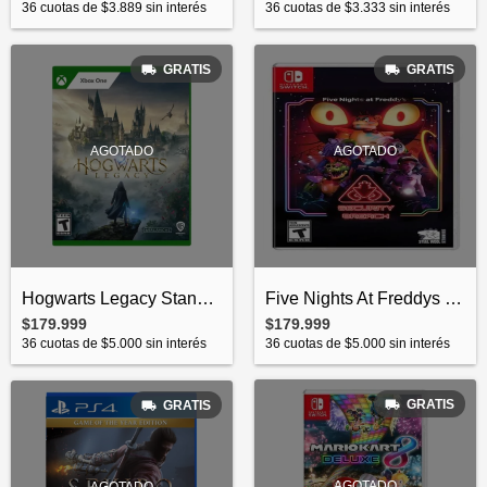
36
cuotas de
$3.333
sin interés
36
cuotas de
$3.889
sin interés
GRATIS
GRATIS
AGOTADO
AGOTADO
Hogwarts Legacy Standard Edition Xbox On...
Five Nights At Freddys Security Breach N...
$179.999
$179.999
36
cuotas de
$5.000
sin interés
36
cuotas de
$5.000
sin interés
GRATIS
GRATIS
AGOTADO
AGOTADO