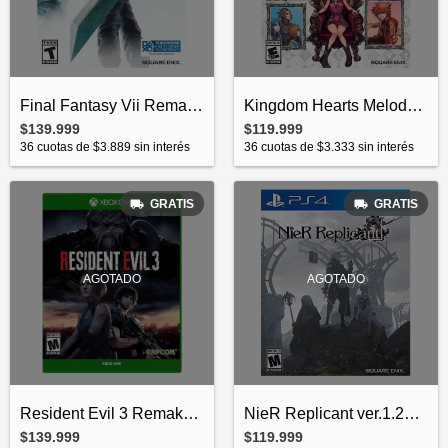
Final Fantasy Vii Remake Standard Editio...
Kingdom Hearts Melody Of Memory PS4 Físi...
$139.999
$119.999
36
cuotas de
$3.889
sin interés
36
cuotas de
$3.333
sin interés
GRATIS
GRATIS
AGOTADO
AGOTADO
NieR Replicant ver.1.22474487139 Standar...
Resident Evil 3 Remake Standard Edition...
$119.999
$139.999