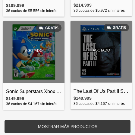
$214.999
$199.999
36
cuotas de
$5.972
sin interés
36
cuotas de
$5.556
sin interés
GRATIS
GRATIS
AGOTADO
AGOTADO
The Last Of Us Part II Standard Edition...
Sonic Superstars Xbox Series X, Xbox One...
$149.999
$149.999
36
cuotas de
$4.167
sin interés
36
cuotas de
$4.167
sin interés
MOSTRAR MÁS PRODUCTOS