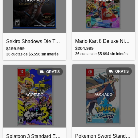
Mario Kart 8 Deluxe Nintendo Switch Fisi...
Sekiro Shadows Die Twice Game Of The Yea...
$204.999
$199.999
36
cuotas de
$5.694
sin interés
36
cuotas de
$5.556
sin interés
GRATIS
GRATIS
AGOTADO
AGOTADO
Pokémon Sword Standard Edition Nintendo...
Splatoon 3 Standard Edition Nintendo Swi...