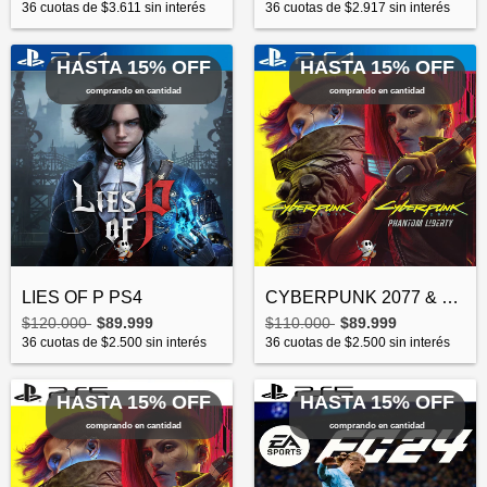
36
cuotas de
$3.611
sin interés
36
cuotas de
$2.917
sin interés
HASTA 15% OFF
HASTA 15% OFF
comprando en cantidad
comprando en cantidad
LIES OF P PS4
CYBERPUNK 2077 & PHANTOM LIBERTY PS4
$120.000
$89.999
$110.000
$89.999
36
cuotas de
$2.500
sin interés
36
cuotas de
$2.500
sin interés
HASTA 15% OFF
HASTA 15% OFF
comprando en cantidad
comprando en cantidad