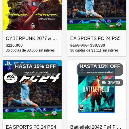
CYBERPUNK 2077 & PHANTOM LIBERTY PS5
EA SPORTS FC 24 PS5
$110.000
$150.000
$39.999
36
cuotas de
$3.056
sin interés
36
cuotas de
$1.111
sin interés
HASTA 15% OFF
HASTA 15% OFF
comprando en cantidad
comprando en cantidad
GRATIS
Battlefield 2042 Ps4 Físico
EA SPORTS FC 24 PS4