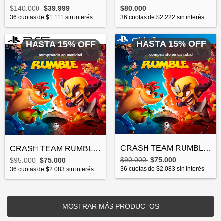
$80.000
$140.000
$39.999
36
cuotas de
$2.222
sin interés
36
cuotas de
$1.111
sin interés
HASTA 15% OFF
HASTA 15% OFF
comprando en cantidad
comprando en cantidad
CRASH TEAM RUMBLE PS4
CRASH TEAM RUMBLE PS5
$90.000
$75.000
$95.000
$75.000
36
cuotas de
$2.083
sin interés
36
cuotas de
$2.083
sin interés
MOSTRAR MÁS PRODUCTOS