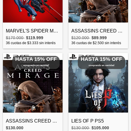
MARVEL'S SPIDER MAN 2 PS5
ASSASSINS CREED MIRAGE PS4
$170.000
$119.999
$120.000
$89.999
36
cuotas de
$3.333
sin interés
36
cuotas de
$2.500
sin interés
HASTA 15% OFF
HASTA 15% OFF
comprando en cantidad
comprando en cantidad
ASSASSINS CREED MIRAGE PS5
LIES OF P PS5
$130.000
$130.000
$105.000