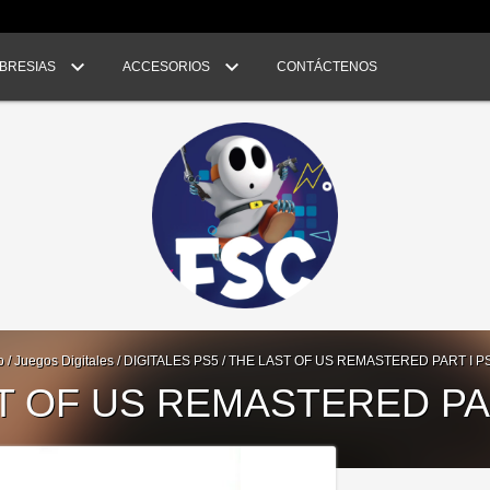
BRESIAS
ACCESORIOS
CONTÁCTENOS
o
/
Juegos Digitales
/
DIGITALES PS5
/
THE LAST OF US REMASTERED PART I P
T OF US REMASTERED PAR