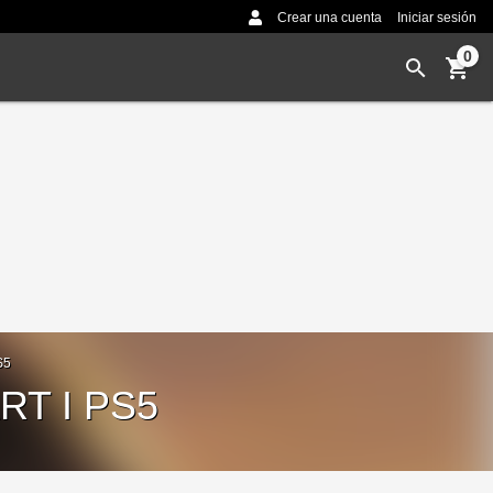
Crear una cuenta
Iniciar sesión
0
S5
T I PS5