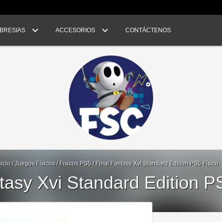
BRESIAS
ACCESORIOS
CONTÁCTENOS
nicio
/
Juegos Físicos
/
Fisicos PS5
/
Final Fantasy Xvi Standard Edition PS5 Físico
tasy Xvi Standard Edition P