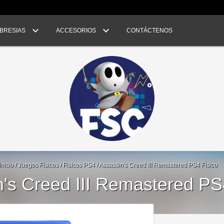
BRESIAS
ACCESORIOS
CONTÁCTENOS
Inicio
/
Juegos Físicos
/
Fisicos PS4
/
Assassin's Creed III Remastered PS4 Fisico
's Creed III Remastered PS